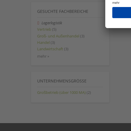
GESUCHTE FACHBEREICHE
Lagerlogistik
Vertrieb
(5)
Groß- und Außenhandel
(3)
Handel
(3)
Landwirtschaft
(3)
mehr »
UNTERNEHMENSGRÖSSE
Großbetrieb (über 1000 MA)
(2)