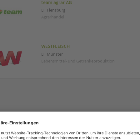
team agrar AG
Flensburg
Agrarhandel
WESTFLEISCH
Münster
Lebensmittel- und Getränkeproduktion