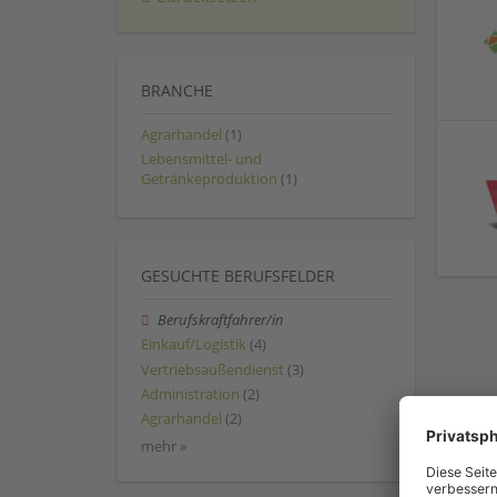
BRANCHE
Agrarhandel
(1)
Lebensmittel- und
Getränkeproduktion
(1)
GESUCHTE BERUFSFELDER
Berufskraftfahrer/in
Einkauf/Logistik
(4)
Vertriebsaußendienst
(3)
Administration
(2)
Agrarhandel
(2)
mehr »