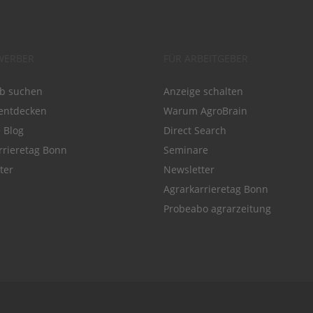
WERBER
FÜR ARBEITGEBER
ob suchen
Anzeige schalten
entdecken
Warum AgroBrain
e Blog
Direct Search
rrieretag Bonn
Seminare
ter
Newsletter
Agrarkarrieretag Bonn
Probeabo agrarzeitung