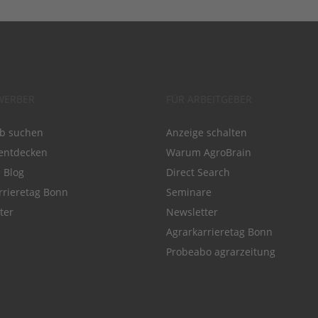
WERBER
FÜR ARBEITGEBER
ob suchen
Anzeige schalten
entdecken
Warum AgroBrain
e Blog
Direct Search
rrieretag Bonn
Seminare
ter
Newsletter
Agrarkarrieretag Bonn
Probeabo agrarzeitung