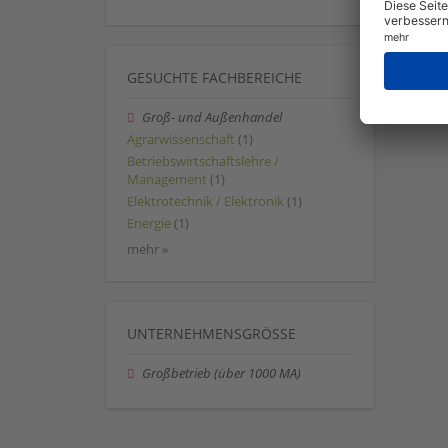
GESUCHTE FACHBEREICHE
Groß- und Außenhandel
Agrarwissenschaft
(1)
Betriebswirtschaftslehre /
Management
(1)
Elektrotechnik / Elektronik
(1)
Energie
(1)
mehr »
UNTERNEHMENSGRÖSSE
Großbetrieb (über 1000 MA)