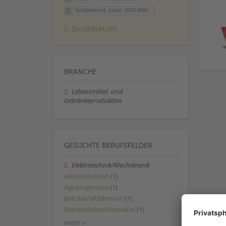
Großbetrieb (über 1000 MA)
Zurücksetzen
BRANCHE
Lebensmittel- und
Getränkeproduktion
GESUCHTE BERUFSFELDER
Elektrotechnik/Mechatronik
Administration
(1)
Agraringenieur
(1)
Berufskraftfahrer/in
(1)
Betriebsleiter/Verwalter
(1)
mehr »