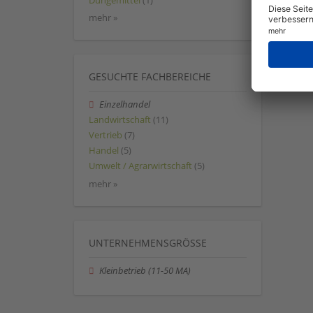
Düngemittel
(1)
mehr »
GESUCHTE FACHBEREICHE
Einzelhandel
Landwirtschaft
(11)
Vertrieb
(7)
Handel
(5)
Umwelt / Agrarwirtschaft
(5)
mehr »
UNTERNEHMENSGRÖSSE
Kleinbetrieb (11-50 MA)