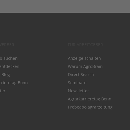
WERBER
FÜR ARBEITGEBER
ob suchen
Anzeige schalten
entdecken
Warum AgroBrain
e Blog
Direct Search
rrieretag Bonn
Seminare
ter
Newsletter
Agrarkarrieretag Bonn
Probeabo agrarzeitung