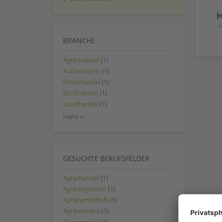
BRANCHE
Agrarhandel
(1)
Außendienst
(1)
Einzelhandel
(1)
Großhandel
(1)
Landhandel
(1)
mehr »
GESUCHTE BERUFSFELDER
Agrarhandel
(1)
Agraringenieur
(1)
Agrarwirtschaft
(1)
Agribusiness
(1)