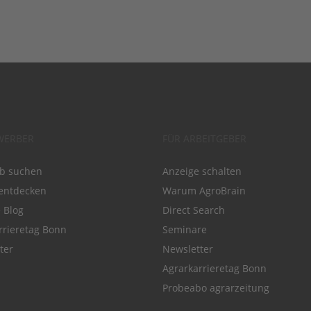
WERBER
FÜR ARBEITGEBER
ob suchen
Anzeige schalten
entdecken
Warum AgroBrain
e Blog
Direct Search
rrieretag Bonn
Seminare
ter
Newsletter
Agrarkarrieretag Bonn
Probeabo agrarzeitung