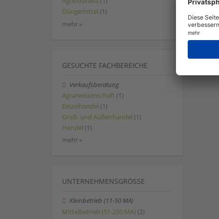
Agribusiness
(1)
Düngemittel
(1)
mehr »
GESUCHTE FACHBEREICHE
Verkaufsberatung
Agrarwissenschaft
(1)
Einzelhandel
(1)
Groß- und Außenhandel
(1)
Handel
(1)
mehr »
UNTERNEHMENSGRÖSSE
Kleinbetrieb (11-50 MA)
Mittelbetrieb (51-250 MA)
(2)