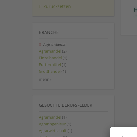
Zurücksetzen
BRANCHE
Außendienst
Agrarhandel
(2)
Einzelhandel
(1)
Futtermittel
(1)
Großhandel
(1)
mehr »
GESUCHTE BERUFSFELDER
Agrarhandel
(1)
Agraringenieur
(1)
Agrarwirtschaft
(1)