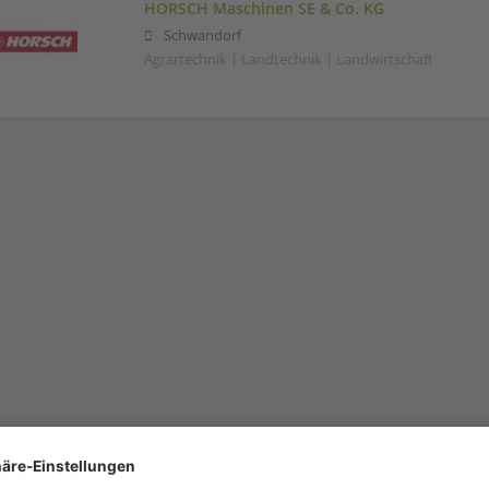
HORSCH Maschinen SE & Co. KG
Schwandorf
Agrartechnik | Landtechnik | Landwirtschaft