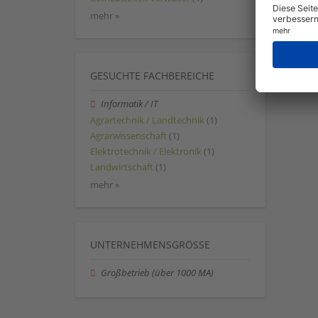
mehr »
GESUCHTE FACHBEREICHE
Informatik / IT
Agrartechnik / Landtechnik
(1)
Agrarwissenschaft
(1)
Elektrotechnik / Elektronik
(1)
Landwirtschaft
(1)
mehr »
UNTERNEHMENSGRÖSSE
Großbetrieb (über 1000 MA)