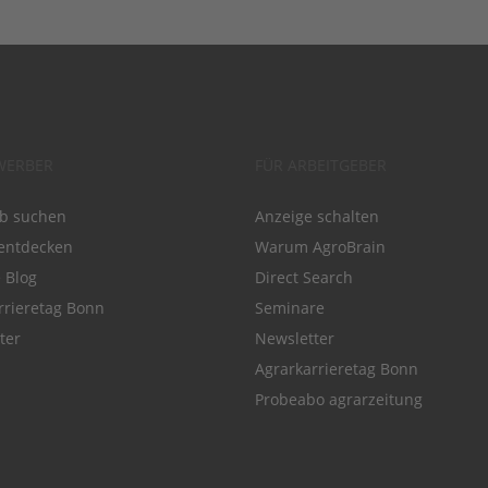
WERBER
FÜR ARBEITGEBER
ob suchen
Anzeige schalten
entdecken
Warum AgroBrain
e Blog
Direct Search
rrieretag Bonn
Seminare
ter
Newsletter
Agrarkarrieretag Bonn
Probeabo agrarzeitung