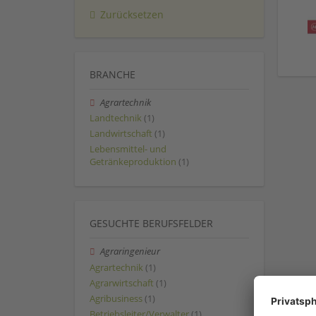
Zurücksetzen
BRANCHE
Agrartechnik
Landtechnik
(1)
Landwirtschaft
(1)
Lebensmittel- und
Getränkeproduktion
(1)
GESUCHTE BERUFSFELDER
Agraringenieur
Agrartechnik
(1)
Agrarwirtschaft
(1)
Agribusiness
(1)
Betriebsleiter/Verwalter
(1)