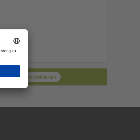
nden.
n
Jetzt JobAgent aktivieren!