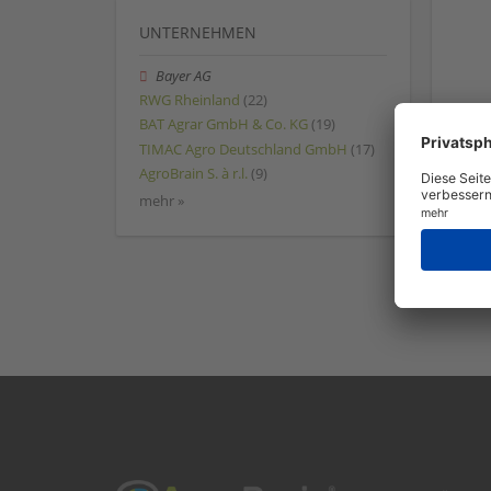
UNTERNEHMEN
Bayer AG
RWG Rheinland
(22)
BAT Agrar GmbH & Co. KG
(19)
TIMAC Agro Deutschland GmbH
(17)
AgroBrain S. à r.l.
(9)
mehr »