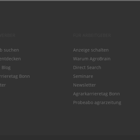
WERBER
FÜR ARBEITGEBER
ob suchen
Anzeige schalten
entdecken
Warum AgroBrain
e Blog
Direct Search
rrieretag Bonn
Seminare
ter
Newsletter
Agrarkarrieretag Bonn
Probeabo agrarzeitung