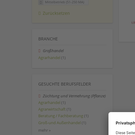
Mittelbetrieb (51-250 MA)
Zurücksetzen
BRANCHE
Großhandel
Agrarhandel
(1)
GESUCHTE BERUFSFELDER
Züchtung und Vermehrung (Pflanze)
Agrarhandel
(1)
Agrarwirtschaft
(1)
Beratung / Fachberatung
(1)
Groß-und Außenhandel
(1)
mehr »