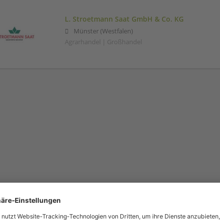
L. Stroetmann Saat GmbH & Co. KG
Münster (Westfalen)
Agrarhandel | Großhandel