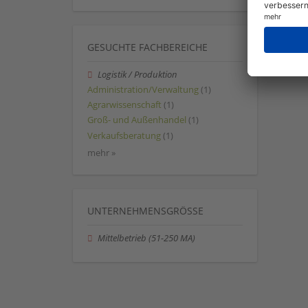
GESUCHTE FACHBEREICHE
Logistik / Produktion
Administration/Verwaltung
(1)
Agrarwissenschaft
(1)
Groß- und Außenhandel
(1)
Verkaufsberatung
(1)
mehr »
UNTERNEHMENSGRÖSSE
Mittelbetrieb (51-250 MA)