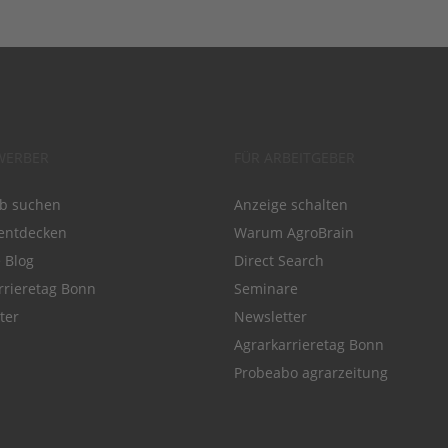
WERBER
FÜR ARBEITGEBER
ob suchen
Anzeige schalten
entdecken
Warum AgroBrain
e Blog
Direct Search
rrieretag Bonn
Seminare
ter
Newsletter
Agrarkarrieretag Bonn
Probeabo agrarzeitung