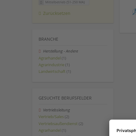
Mittelbetrieb (51-250 MA)
Zurücksetzen
BRANCHE
Herstellung - Andere
Agrarhandel
(1)
Agrarindustrie
(1)
Landwirtschaft
(1)
GESUCHTE BERUFSFELDER
Vertriebsleitung
Vertrieb/Sales
(2)
Vertriebsaußendienst
(2)
Agrarhandel
(1)