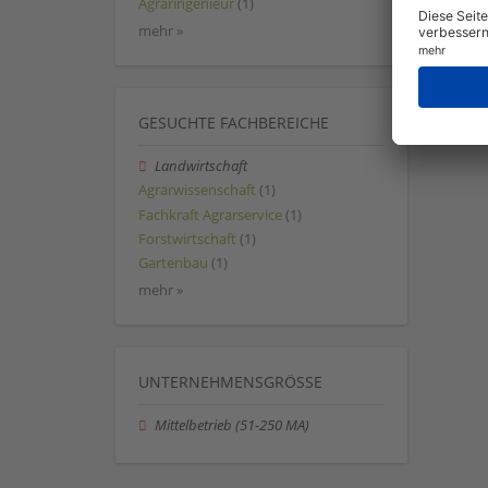
Agraringenieur
(1)
mehr »
GESUCHTE FACHBEREICHE
Landwirtschaft
Agrarwissenschaft
(1)
Fachkraft Agrarservice
(1)
Forstwirtschaft
(1)
Gartenbau
(1)
mehr »
UNTERNEHMENSGRÖSSE
Mittelbetrieb (51-250 MA)