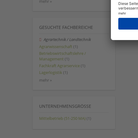
mehr »
GESUCHTE FACHBEREICHE
Agrartechnik / Landtechnik
Agrarwissenschaft
(1)
Betriebswirtschaftslehre /
Management
(1)
Fachkraft Agrarservice
(1)
Lagerlogistik
(1)
mehr »
UNTERNEHMENSGRÖSSE
Mittelbetrieb (51-250 MA)
(1)