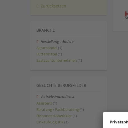
Zurücksetzen
BRANCHE
Herstellung - Andere
Agrarhandel
(1)
Futtermittel
(1)
Saatzuchtunternehmen
(1)
GESUCHTE BERUFSFELDER
Vertriebsinnendienst
Assistenz
(1)
Beratung / Fachberatung
(1)
Disponent/Abwickler
(1)
Einkauf/Logistik
(1)