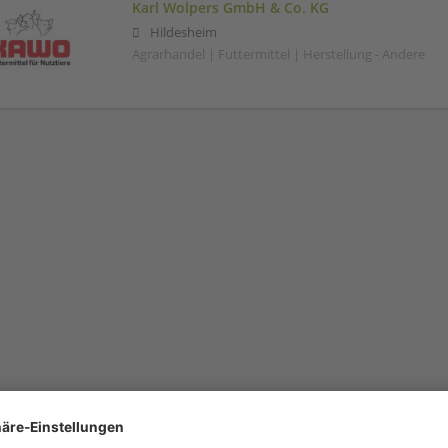
Karl Wolpers GmbH & Co. KG
Hildesheim
Agrarhandel | Futtermittel | Herstellung - Andere