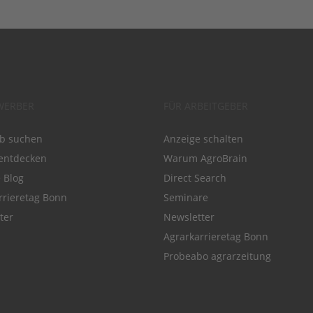
WERBER
FÜR ARBEITGEBER
ob suchen
Anzeige schalten
entdecken
Warum AgroBrain
e Blog
Direct Search
rrieretag Bonn
Seminare
ter
Newsletter
Agrarkarrieretag Bonn
Probeabo agrarzeitung