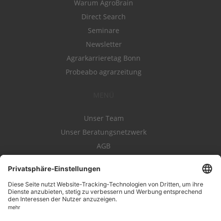
Warum AgroBrain
Direct Search
Seminare
Newsletter
Agrarkarrieretag Bonn
Probeabo agrarzeitung
MENÜ
Unser Team
Unser Beratungsnetzwerk
AGB
Nutzungsbedingungen
Datenschutz
Impressum
Kontakt