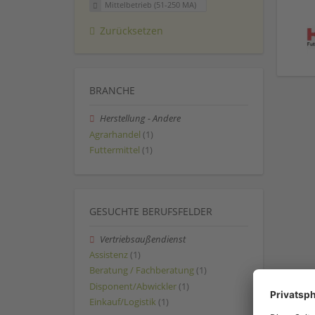
Mittelbetrieb (51-250 MA)
Zurücksetzen
BRANCHE
Herstellung - Andere
Agrarhandel
(1)
Futtermittel
(1)
GESUCHTE BERUFSFELDER
Vertriebsaußendienst
Assistenz
(1)
Beratung / Fachberatung
(1)
Disponent/Abwickler
(1)
Einkauf/Logistik
(1)