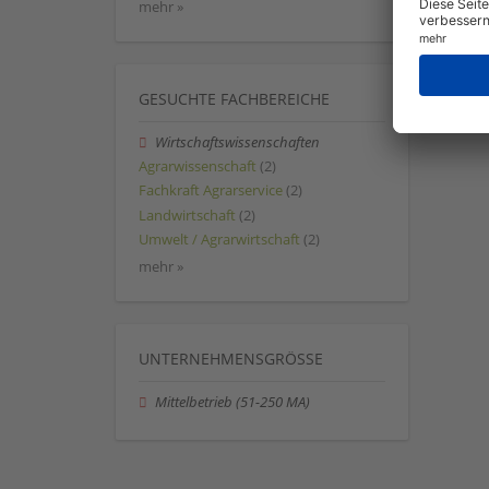
mehr »
GESUCHTE FACHBEREICHE
Wirtschaftswissenschaften
Agrarwissenschaft
(2)
Fachkraft Agrarservice
(2)
Landwirtschaft
(2)
Umwelt / Agrarwirtschaft
(2)
mehr »
UNTERNEHMENSGRÖSSE
Mittelbetrieb (51-250 MA)