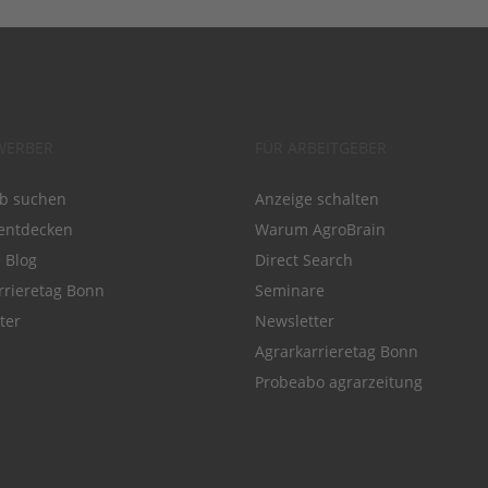
WERBER
FÜR ARBEITGEBER
ob suchen
Anzeige schalten
entdecken
Warum AgroBrain
e Blog
Direct Search
rrieretag Bonn
Seminare
ter
Newsletter
Agrarkarrieretag Bonn
Probeabo agrarzeitung