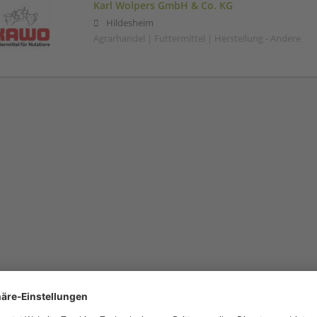
Karl Wolpers GmbH & Co. KG
Hildesheim
Agrarhandel | Futtermittel | Herstellung - Andere