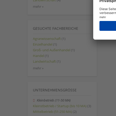
Landwirtschaft
(4)
mehr »
GESUCHTE FACHBEREICHE
Agrarwissenschaft
(1)
Einzelhandel
(1)
Groß- und Außenhandel
(1)
Handel
(1)
Landwirtschaft
(1)
mehr »
UNTERNEHMENSGRÖSSE
Kleinbetrieb (11-50 MA)
Kleinstbetrieb / Startup (bis 10 MA)
(3)
Mittelbetrieb (51-250 MA)
(2)