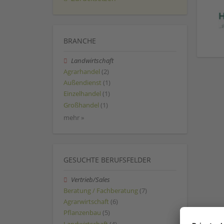
BRANCHE
Landwirtschaft
Agrarhandel
(2)
Außendienst
(1)
Einzelhandel
(1)
Großhandel
(1)
mehr »
GESUCHTE BERUFSFELDER
Vertrieb/Sales
Beratung / Fachberatung
(7)
Agrarwirtschaft
(6)
Pflanzenbau
(5)