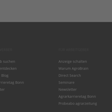
WERBER
FÜR ARBEITGEBER
ob suchen
Anzeige schalten
entdecken
Warum AgroBrain
e Blog
Direct Search
rrieretag Bonn
Seminare
ter
Newsletter
Agrarkarrieretag Bonn
Probeabo agrarzeitung