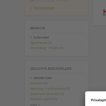
Zurücksetzen
BRANCHE
Futtermittel
Agrarhandel
(1)
Herstellung - Andere
(1)
GESUCHTE BERUFSFELDER
Vertrieb/Sales
Assistenz
(1)
Beratung / Fachberatung
(1)
Disponent/Abwickler
(1)
Einkauf/Logistik
(1)
mehr »