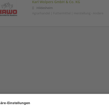
Karl Wolpers GmbH & Co. KG
Hildesheim
Agrarhandel | Futtermittel | Herstellung - Andere