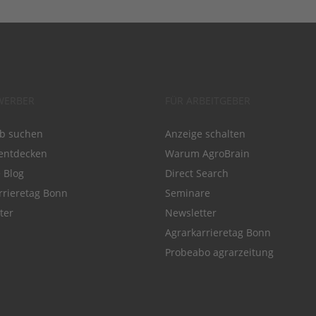
WERBER
FÜR ARBEITGEBER
ob suchen
Anzeige schalten
entdecken
Warum AgroBrain
e Blog
Direct Search
rrieretag Bonn
Seminare
ter
Newsletter
Agrarkarrieretag Bonn
Probeabo agrarzeitung