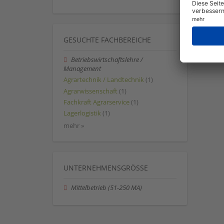
GESUCHTE FACHBEREICHE
Betriebswirtschaftslehre /
Management
Agrartechnik / Landtechnik
(1)
Agrarwissenschaft
(1)
Fachkraft Agrarservice
(1)
Lagerlogistik
(1)
mehr »
UNTERNEHMENSGRÖSSE
Mittelbetrieb (51-250 MA)