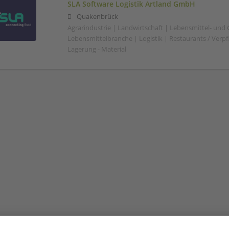
SLA Software Logistik Artland GmbH
Quakenbrück
Agrarindustrie | Landwirtschaft | Lebensmittel- und
Lebensmittelbranche | Logistik | Restaurants / Verp
Lagerung - Material