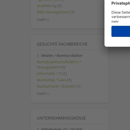
Ausbildung
(1)
BWL/Management
(1)
mehr »
GESUCHTE FACHBEREICHE
Medien / Kommunikation
Betriebswirtschaftslehre /
Management
(1)
Informatik / IT
(1)
Marketing / Sales
(1)
Mathematik / Statistik
(1)
mehr »
UNTERNEHMENSGRÖSSE
Mittelbetrieb (51-250 MA)