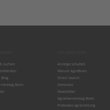
WERBER
FÜR ARBEITGEBER
ob suchen
Anzeige schalten
entdecken
Warum AgroBrain
e Blog
Direct Search
rrieretag Bonn
Seminare
ter
Newsletter
Agrarkarrieretag Bonn
Probeabo agrarzeitung