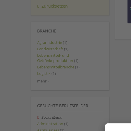
Zurücksetzen
BRANCHE
Agrarindustrie
(1)
Landwirtschaft
(1)
Lebensmittel- und
Getränkeproduktion
(1)
Lebensmittelbranche
(1)
Logistik
(1)
mehr »
GESUCHTE BERUFSFELDER
Social Media
Administration
(1)
Agribusiness
(1)