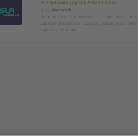
SLA Software Logistik Artland GmbH
Quakenbrück
Agrarindustrie | Landwirtschaft | Lebensmittel- und
Lebensmittelbranche | Logistik | Restaurants / Verp
Lagerung - Material