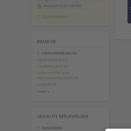
Mittelbetrieb (51-250 MA)
Zurücksetzen
BRANCHE
Lebensmittelbranche
Agrarindustrie
(1)
Landwirtschaft
(1)
Lebensmittel- und
Getränkeproduktion
(1)
Logistik
(1)
mehr »
GESUCHTE BERUFSFELDER
Social Media