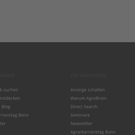
WERBER
FÜR ARBEITGEBER
ob suchen
Anzeige schalten
entdecken
Warum AgroBrain
e Blog
Direct Search
rrieretag Bonn
Seminare
ter
Newsletter
Agrarkarrieretag Bonn