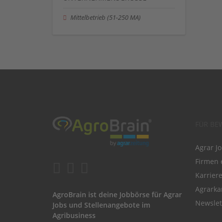
Mittelbetrieb (51-250 MA)
FÜR BE
Agrar J
Firmen 
Karrier
Agrarka
AgroBrain ist deine Jobbörse für Agrar
Newslet
Jobs und Stellenangebote im
Agribusiness