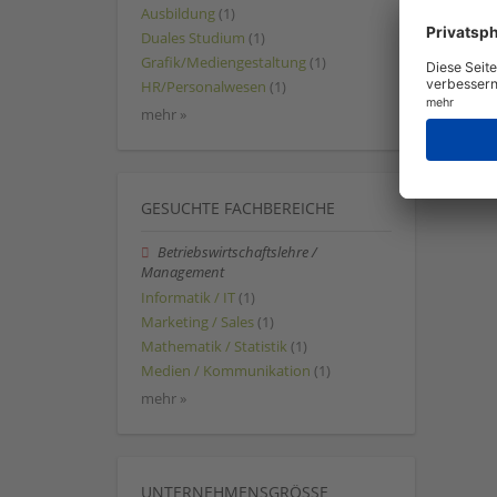
Ausbildung
(1)
Duales Studium
(1)
Grafik/Mediengestaltung
(1)
HR/Personalwesen
(1)
mehr »
GESUCHTE FACHBEREICHE
Betriebswirtschaftslehre /
Management
Informatik / IT
(1)
Marketing / Sales
(1)
Mathematik / Statistik
(1)
Medien / Kommunikation
(1)
mehr »
UNTERNEHMENSGRÖSSE