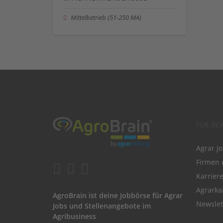
Mittelbetrieb (51-250 MA)
FÜR BE
Agrar J
Firmen 
Karrier
Agrarka
AgroBrain ist deine Jobbörse für Agrar
Newslet
Jobs und Stellenangebote im
Agribusiness