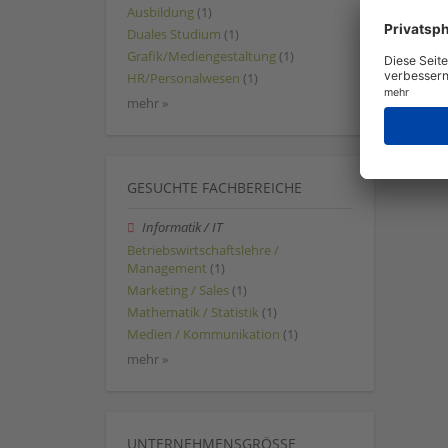
Ausbildung
(1)
Duales Studium
(1)
Grafik/Mediengestaltung
(1)
HR/Personalwesen
(1)
mehr »
GESUCHTE FACHBEREICHE
Informatik / IT
Betriebswirtschaftslehre /
Management
(1)
Marketing / Sales
(1)
Mathematik / Statistik
(1)
Medien / Kommunikation
(1)
mehr »
UNTERNEHMENSGRÖSSE