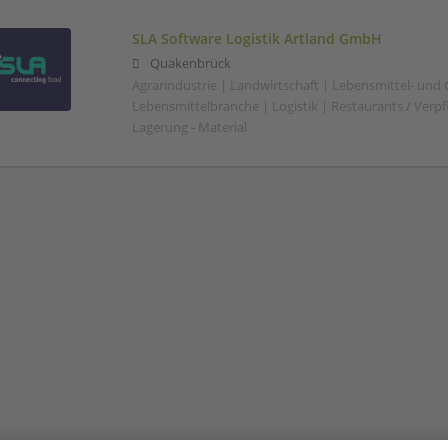
SLA Software Logistik Artland GmbH
Quakenbrück
Agrarindustrie | Landwirtschaft | Lebensmittel- und
Lebensmittelbranche | Logistik | Restaurants / Verp
Lagerung - Material