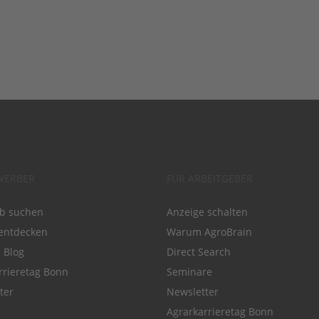
WERBER
FÜR ARBEITGEBER
ob suchen
Anzeige schalten
entdecken
Warum AgroBrain
e Blog
Direct Search
rrieretag Bonn
Seminare
ter
Newsletter
Agrarkarrieretag Bonn