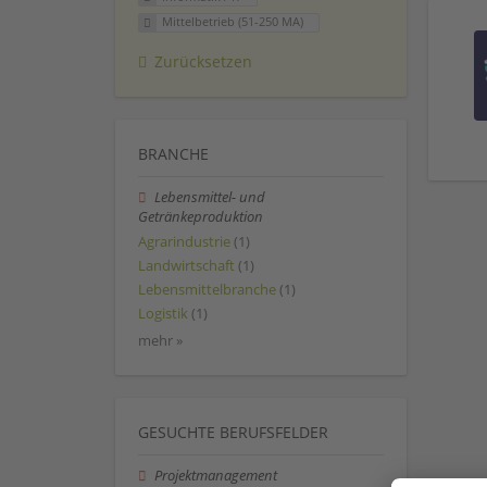
Mittelbetrieb (51-250 MA)
Zurücksetzen
BRANCHE
Lebensmittel- und
Getränkeproduktion
Agrarindustrie
(1)
Landwirtschaft
(1)
Lebensmittelbranche
(1)
Logistik
(1)
mehr »
GESUCHTE BERUFSFELDER
Projektmanagement