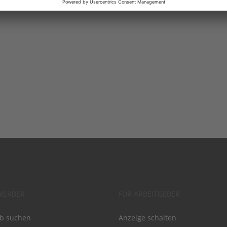
WERBER
FÜR ARBEITGEBER
ob suchen
Anzeige schalten