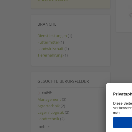
BRANCHE
Dienstleistungen
(1)
Futtermittel
(1)
Landwirtschaft
(1)
Tierernährung
(1)
GESUCHTE BERUFSFELDER
Politik
Management
(3)
Agrartechnik
(2)
Lager / Logistik
(2)
Landtechnik
(2)
mehr »