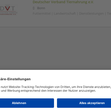
Deutscher Verband Tiernahrung e.V.
Bonn
Futtermittel | Landwirtschaft | Dienstleistungen | T