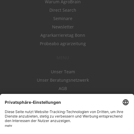
Warum AgroBrain
Direct Search
Seminare
Newsletter
Agrarkarrieretag Bonn
Probeabo agrarzeitung
MENÜ
Unser Team
Unser Beratungsnetzwerk
AGB
Nutzungsbedingungen
Datenschutz
Impressum
Kontakt