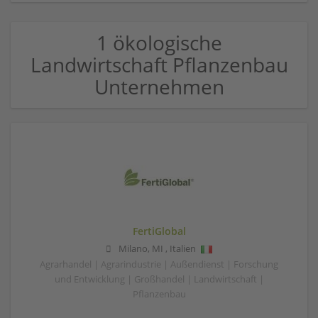
1 ökologische
Landwirtschaft Pflanzenbau
Unternehmen
FertiGlobal
Milano
,
MI
,
Italien
Agrarhandel | Agrarindustrie | Außendienst | Forschung
und Entwicklung | Großhandel | Landwirtschaft |
Pflanzenbau