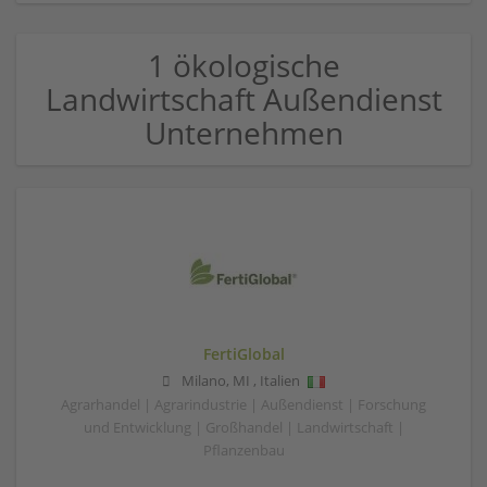
1 ökologische
Landwirtschaft Außendienst
Unternehmen
FertiGlobal
Milano
,
MI
,
Italien
Agrarhandel | Agrarindustrie | Außendienst | Forschung
und Entwicklung | Großhandel | Landwirtschaft |
Pflanzenbau