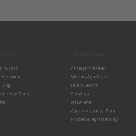
WERBER
FÜR ARBEITGEBER
ob suchen
Anzeige schalten
entdecken
Warum AgroBrain
e Blog
Direct Search
rrieretag Bonn
Seminare
ter
Newsletter
Agrarkarrieretag Bonn
Probeabo agrarzeitung