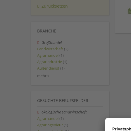
Zurücksetzen
BRANCHE
Großhandel
Landwirtschaft
(2)
Agrarhandel
(1)
Agrarindustrie
(1)
Außendienst
(1)
mehr »
GESUCHTE BERUFSFELDER
ökologische Landwirtschaft
Agrarhandel
(1)
Agraringenieur
(1)