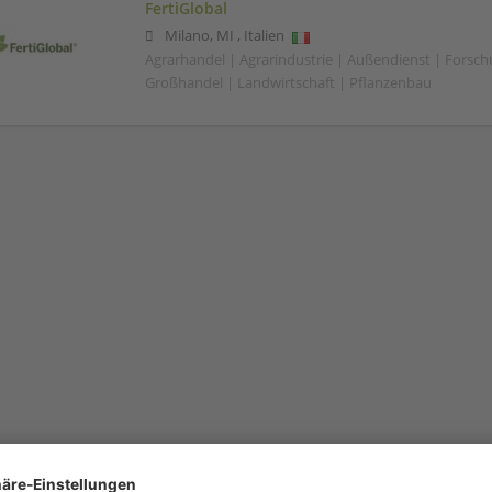
FertiGlobal
Milano
,
MI
,
Italien
Agrarhandel | Agrarindustrie | Außendienst | Forsc
Großhandel | Landwirtschaft | Pflanzenbau