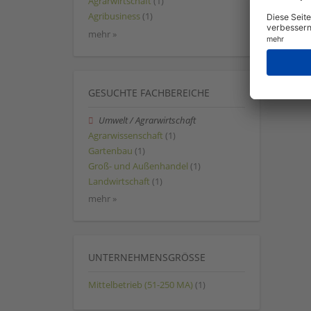
Agrarwirtschaft
(1)
Agribusiness
(1)
mehr »
GESUCHTE FACHBEREICHE
Umwelt / Agrarwirtschaft
Agrarwissenschaft
(1)
Gartenbau
(1)
Groß- und Außenhandel
(1)
Landwirtschaft
(1)
mehr »
UNTERNEHMENSGRÖSSE
Mittelbetrieb (51-250 MA)
(1)