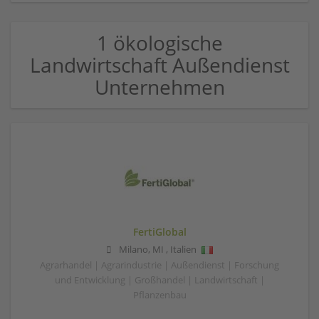
1 ökologische
Landwirtschaft Außendienst
Unternehmen
FertiGlobal
Milano
,
MI
,
Italien
Agrarhandel | Agrarindustrie | Außendienst | Forschung
und Entwicklung | Großhandel | Landwirtschaft |
Pflanzenbau