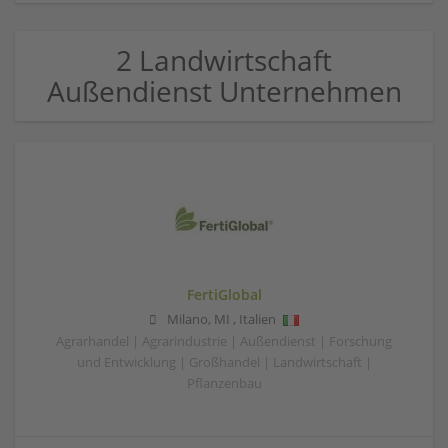
2 Landwirtschaft
Außendienst Unternehmen
FertiGlobal
Milano
,
MI
,
Italien
Agrarhandel | Agrarindustrie | Außendienst | Forschung
und Entwicklung | Großhandel | Landwirtschaft |
Pflanzenbau