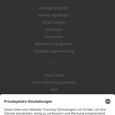
Anzeige schalten
Warum AgroBrain
Direct Search
Seminare
Newsletter
Agrarkarrieretag Bonn
Probeabo agrarzeitung
MENÜ
Unser Team
Unser Beratungsnetzwerk
AGB
Nutzungsbedingungen
Datenschutz
Impressum