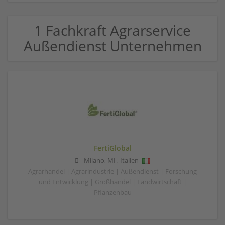
1 Fachkraft Agrarservice
Außendienst Unternehmen
FertiGlobal
Milano
,
MI
,
Italien
Agrarhandel | Agrarindustrie | Außendienst | Forschung
und Entwicklung | Großhandel | Landwirtschaft |
Pflanzenbau