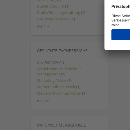
Duales Studium
(1)
Grafik/Mediengestaltung
(1)
HR/Personalwesen
(1)
mehr »
GESUCHTE FACHBEREICHE
Informatik / IT
Betriebswirtschaftslehre /
Management
(1)
Marketing / Sales
(1)
Mathematik / Statistik
(1)
Medien / Kommunikation
(1)
mehr »
UNTERNEHMENSGRÖSSE