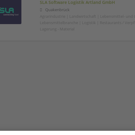
SLA Software Logistik Artland GmbH
Quakenbrück
Agrarindustrie | Landwirtschaft | Lebensmittel- und
Lebensmittelbranche | Logistik | Restaurants / Verp
Lagerung - Material