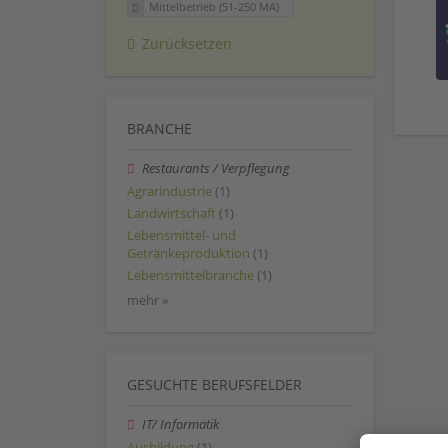
Mittelbetrieb (51-250 MA)
Zurücksetzen
BRANCHE
Restaurants / Verpflegung
Agrarindustrie
(1)
Landwirtschaft
(1)
Lebensmittel- und
Getränkeproduktion
(1)
Lebensmittelbranche
(1)
mehr »
GESUCHTE BERUFSFELDER
IT/ Informatik
Ausbildung
(1)