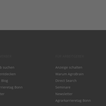
WERBER
FÜR ARBEITGEBER
ob suchen
Anzeige schalten
entdecken
Warum AgroBrain
e Blog
Direct Search
rrieretag Bonn
Seminare
ter
Newsletter
Agrarkarrieretag Bonn