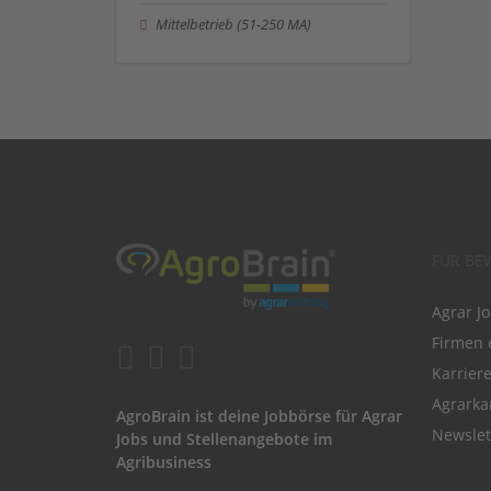
Mittelbetrieb (51-250 MA)
FÜR BE
Agrar J
Firmen 
Karrier
Agrarka
AgroBrain ist deine Jobbörse für Agrar
Newslet
Jobs und Stellenangebote im
Agribusiness