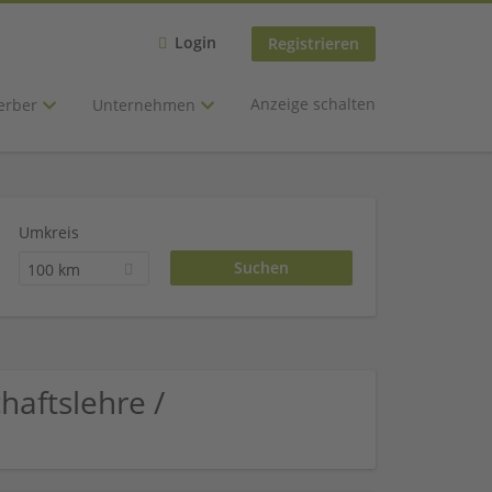
Login
Registrieren
Anzeige schalten
erber
Unternehmen
Umkreis
100 km
haftslehre /