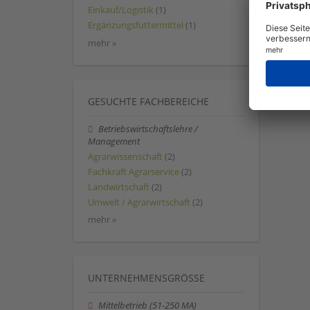
Einkauf/Logistik
(1)
Ergänzungsfuttermittel
(1)
mehr »
GESUCHTE FACHBEREICHE
Betriebswirtschaftslehre /
Management
Agrarwissenschaft
(2)
Fachkraft Agrarservice
(2)
Landwirtschaft
(2)
Umwelt / Agrarwirtschaft
(2)
mehr »
UNTERNEHMENSGRÖSSE
Mittelbetrieb (51-250 MA)