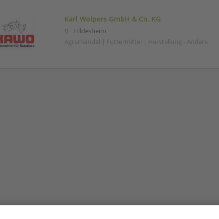
Karl Wolpers GmbH & Co. KG
Hildesheim
Agrarhandel | Futtermittel | Herstellung - Andere