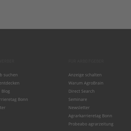
WERBER
FÜR ARBEITGEBER
ob suchen
Anzeige schalten
entdecken
Warum AgroBrain
e Blog
Direct Search
rrieretag Bonn
Seminare
ter
Newsletter
Agrarkarrieretag Bonn
Probeabo agrarzeitung