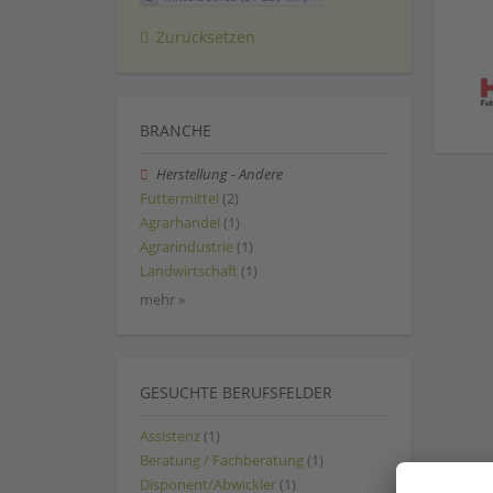
Zurücksetzen
BRANCHE
Herstellung - Andere
Futtermittel
(2)
Agrarhandel
(1)
Agrarindustrie
(1)
Landwirtschaft
(1)
mehr »
GESUCHTE BERUFSFELDER
Assistenz
(1)
Beratung / Fachberatung
(1)
Disponent/Abwickler
(1)