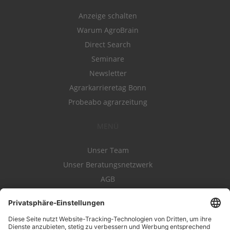
Anzeige schalten
Warum AgroBrain
Direct Search
Seminare
Newsletter
Agrarkarrieretag Bonn
Probeabo agrarzeitung
MENÜ
Unser Team
Unser Beratungsnetzwerk
AGB
Nutzungsbedingungen
Datenschutz
Impressum