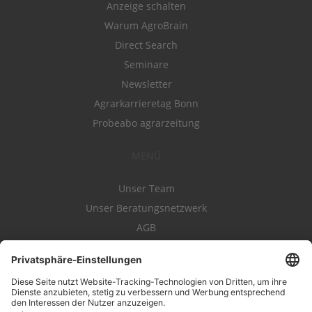
Anzeige schalten
Warum AgroBrain
Direct Search
Seminare
Newsletter
Agrarkarrieretag Bonn
Probeabo agrarzeitung
MENÜ
Unser Team
Unser Beratungsnetzwerk
AGB
Nutzungsbedingungen
Datenschutz
Impressum
Kontakt