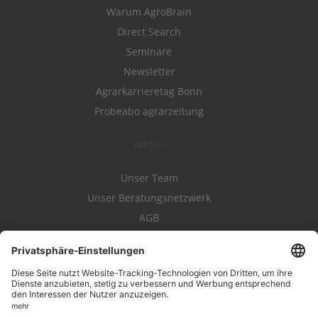
Warum AgroBrain
Direct Search
Seminare
Newsletter
Agrarkarrieretag Bonn
Probeabo agrarzeitung
MENÜ
Unser Team
Unser Beratungsnetzwerk
AGB
Nutzungsbedingungen
Datenschutz
Impressum
Kontakt