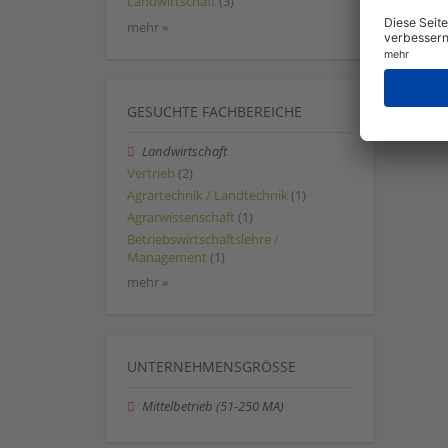
Landwirtschaft
(3)
mehr »
GESUCHTE FACHBEREICHE
Landwirtschaft
Vertrieb
(2)
Agrartechnik / Landtechnik
(1)
Agrarwissenschaft
(1)
Betriebswirtschaftslehre /
Management
(1)
mehr »
UNTERNEHMENSGRÖSSE
Mittelbetrieb (51-250 MA)