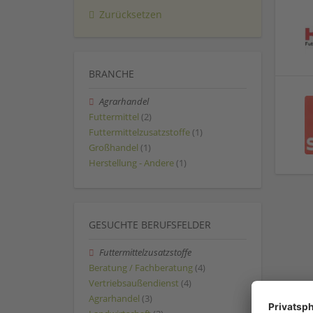
Zurücksetzen
BRANCHE
Agrarhandel
Futtermittel
(2)
Futtermittelzusatzstoffe
(1)
Großhandel
(1)
Herstellung - Andere
(1)
GESUCHTE BERUFSFELDER
Futtermittelzusatzstoffe
Beratung / Fachberatung
(4)
Vertriebsaußendienst
(4)
Agrarhandel
(3)