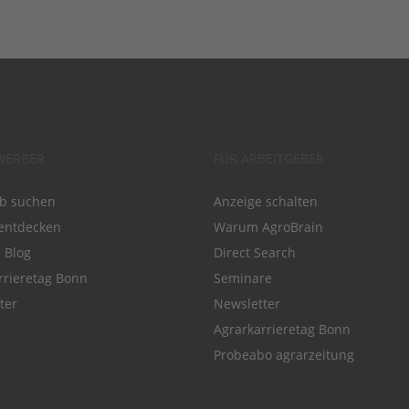
WERBER
FÜR ARBEITGEBER
ob suchen
Anzeige schalten
entdecken
Warum AgroBrain
e Blog
Direct Search
rrieretag Bonn
Seminare
ter
Newsletter
Agrarkarrieretag Bonn
Probeabo agrarzeitung