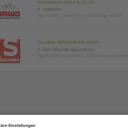
Karl Wolpers GmbH & Co. KG
Hildesheim
Agrarhandel | Futtermittel | Herstellung - Andere
SALVANA TIERNAHRUNG GmbH
Klein Offenseth-Sparrieshoop
Agrarhandel | Futtermittel | Futtermittelzusatzstoff