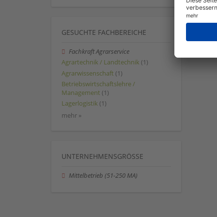
GESUCHTE FACHBEREICHE
Fachkraft Agrarservice
Agrartechnik / Landtechnik
(1)
Agrarwissenschaft
(1)
Betriebswirtschaftslehre /
Management
(1)
Lagerlogistik
(1)
mehr »
UNTERNEHMENSGRÖSSE
Mittelbetrieb (51-250 MA)