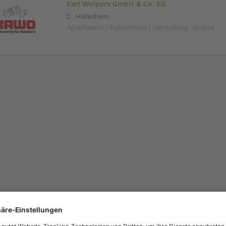
Karl Wolpers GmbH & Co. KG
Hildesheim
Agrarhandel | Futtermittel | Herstellung - Andere