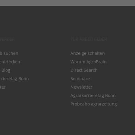
WERBER
FÜR ARBEITGEBER
ob suchen
Anzeige schalten
entdecken
Warum AgroBrain
e Blog
Direct Search
rrieretag Bonn
Seminare
ter
Newsletter
Agrarkarrieretag Bonn
Probeabo agrarzeitung