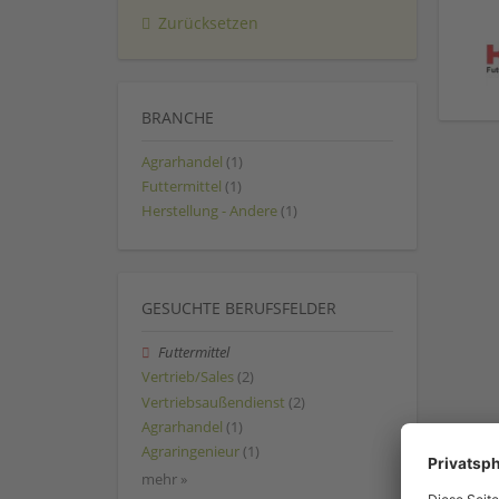
Zurücksetzen
BRANCHE
Agrarhandel
(1)
Futtermittel
(1)
Herstellung - Andere
(1)
GESUCHTE BERUFSFELDER
Futtermittel
Vertrieb/Sales
(2)
Vertriebsaußendienst
(2)
Agrarhandel
(1)
Agraringenieur
(1)
mehr »