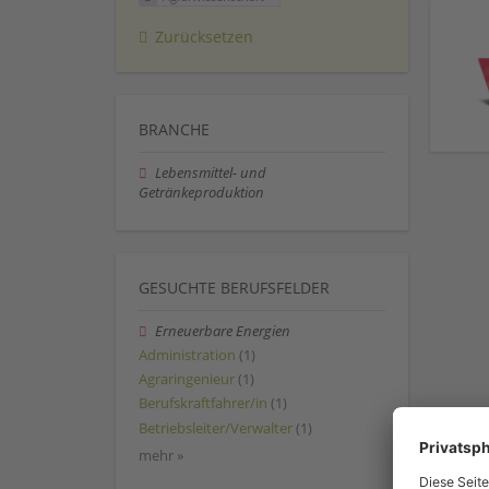
Zurücksetzen
BRANCHE
Lebensmittel- und
Getränkeproduktion
GESUCHTE BERUFSFELDER
Erneuerbare Energien
Administration
(1)
Agraringenieur
(1)
Berufskraftfahrer/in
(1)
Betriebsleiter/Verwalter
(1)
mehr »