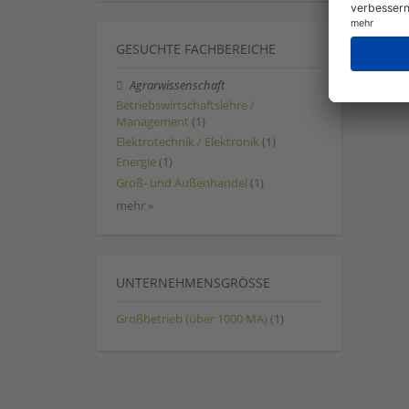
GESUCHTE FACHBEREICHE
Agrarwissenschaft
Betriebswirtschaftslehre /
Management
(1)
Elektrotechnik / Elektronik
(1)
Energie
(1)
Groß- und Außenhandel
(1)
mehr »
UNTERNEHMENSGRÖSSE
Großbetrieb (über 1000 MA)
(1)