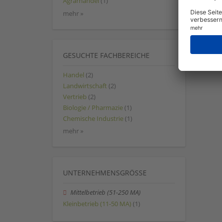
Agrarhandel
(1)
mehr »
GESUCHTE FACHBEREICHE
Handel
(2)
Landwirtschaft
(2)
Vertrieb
(2)
Biologie / Pharmazie
(1)
Chemische Industrie
(1)
mehr »
UNTERNEHMENSGRÖSSE
Mittelbetrieb (51-250 MA)
Kleinbetrieb (11-50 MA)
(1)