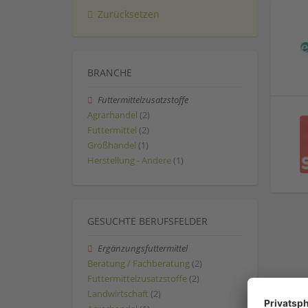
Zurücksetzen
BRANCHE
Futtermittelzusatzstoffe
Agrarhandel
(2)
Futtermittel
(2)
Großhandel
(1)
Herstellung - Andere
(1)
GESUCHTE BERUFSFELDER
Ergänzungsfuttermittel
Beratung / Fachberatung
(2)
Futtermittelzusatzstoffe
(2)
Landwirtschaft
(2)