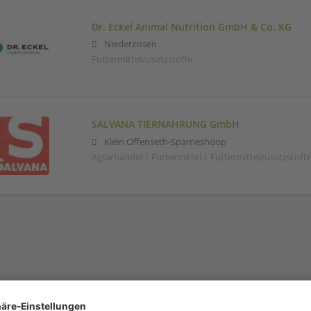
Dr. Eckel Animal Nutrition GmbH & Co. KG
Niederzissen
Futtermittelzusatzstoffe
SALVANA TIERNAHRUNG GmbH
Klein Offenseth-Sparrieshoop
Agrarhandel | Futtermittel | Futtermittelzusatzstoff