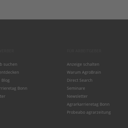
WERBER
FÜR ARBEITGEBER
ob suchen
Anzeige schalten
entdecken
Warum AgroBrain
e Blog
Direct Search
rrieretag Bonn
Seminare
ter
Newsletter
Agrarkarrieretag Bonn
Probeabo agrarzeitung