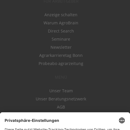
FÜR ARBEITGEBER
Anzeige schalten
Warum AgroBrain
Direct Search
Seminare
Newsletter
Agrarkarrieretag Bonn
Probeabo agrarzeitung
MENÜ
Unser Team
Unser Beratungsnetzwerk
AGB
Nutzungsbedingungen
Datenschutz