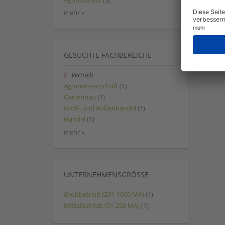
Agribusiness
(3)
mehr »
GESUCHTE FACHBEREICHE
Vertrieb
Agrarwissenschaft
(1)
Gartenbau
(1)
Groß- und Außenhandel
(1)
Handel
(1)
mehr »
UNTERNEHMENSGRÖSSE
Großbetrieb (251-1000 MA)
(1)
Mittelbetrieb (51-250 MA)
(1)