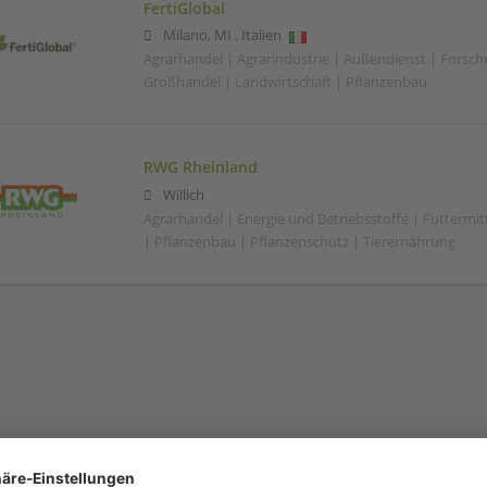
FertiGlobal
Milano
,
MI
,
Italien
Agrarhandel | Agrarindustrie | Außendienst | Forsc
Großhandel | Landwirtschaft | Pflanzenbau
RWG Rheinland
Willich
Agrarhandel | Energie und Betriebsstoffe | Futtermitt
| Pflanzenbau | Pflanzenschutz | Tierernährung