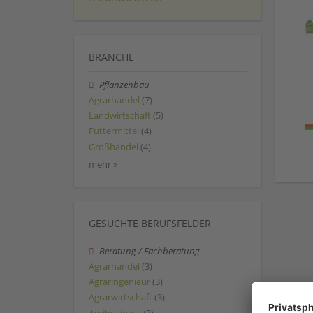
BRANCHE
Pflanzenbau
Agrarhandel
(7)
Landwirtschaft
(5)
Futtermittel
(4)
Großhandel
(4)
mehr »
GESUCHTE BERUFSFELDER
Beratung / Fachberatung
Agrarhandel
(3)
Agraringenieur
(3)
Agrarwirtschaft
(3)