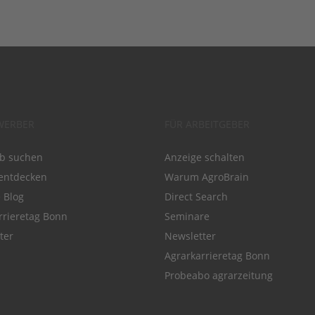
WERBER
FÜR ARBEITGEBER
ob suchen
Anzeige schalten
entdecken
Warum AgroBrain
e Blog
Direct Search
rrieretag Bonn
Seminare
ter
Newsletter
Agrarkarrieretag Bonn
Probeabo agrarzeitung