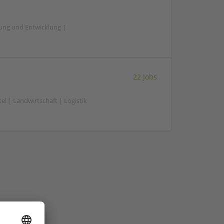
hung und Entwicklung |
22 Jobs
el | Landwirtschaft | Logistik