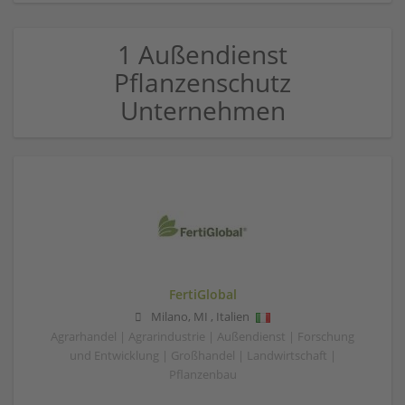
1 Außendienst
Pflanzenschutz
Unternehmen
FertiGlobal
Milano
,
MI
,
Italien
Agrarhandel | Agrarindustrie | Außendienst | Forschung
und Entwicklung | Großhandel | Landwirtschaft |
Pflanzenbau