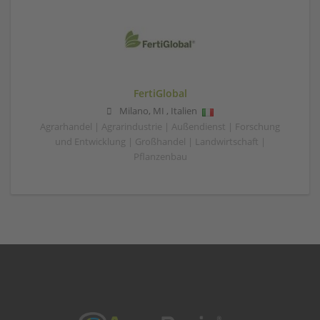
FertiGlobal
Milano
,
MI
,
Italien
Agrarhandel | Agrarindustrie | Außendienst | Forschung
und Entwicklung | Großhandel | Landwirtschaft |
Pflanzenbau