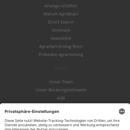
Anzeige schalten
Warum AgroBrain
Direct Search
Seminare
Newsletter
Agrarkarrieretag Bonn
Probeabo agrarzeitung
MENÜ
Unser Team
Unser Beratungsnetzwerk
AGB
Nutzungsbedingungen
Datenschutz
Impressum