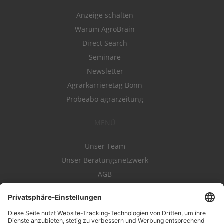
Anzeige schalten
Warum AgroBrain
Direct Search
Seminare
Newsletter
Agrarkarrieretag Bonn
Probeabo agrarzeitung
MENÜ
Unser Team
Unser Beratungsnetzwerk
AGB
Nutzungsbedingungen
Datenschutz
Impressum