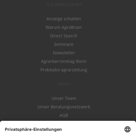
FÜR ARBEITGEBER
Anzeige schalten
Warum AgroBrain
Direct Search
Seminare
Newsletter
Agrarkarrieretag Bonn
Probeabo agrarzeitung
MENÜ
Unser Team
Unser Beratungsnetzwerk
AGB
Nutzungsbedingungen
Datenschutz