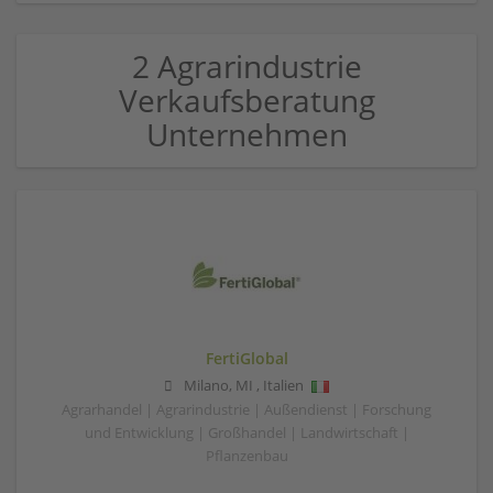
2 Agrarindustrie
Verkaufsberatung
Unternehmen
FertiGlobal
Milano
,
MI
,
Italien
Agrarhandel | Agrarindustrie | Außendienst | Forschung
und Entwicklung | Großhandel | Landwirtschaft |
Pflanzenbau