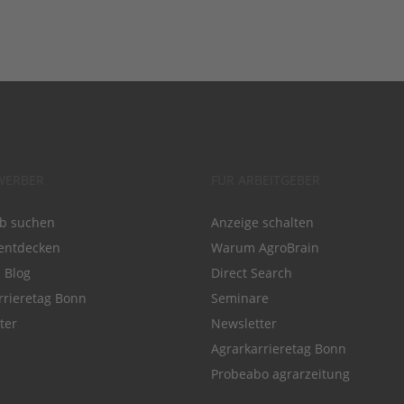
WERBER
FÜR ARBEITGEBER
ob suchen
Anzeige schalten
entdecken
Warum AgroBrain
e Blog
Direct Search
rrieretag Bonn
Seminare
ter
Newsletter
Agrarkarrieretag Bonn
Probeabo agrarzeitung