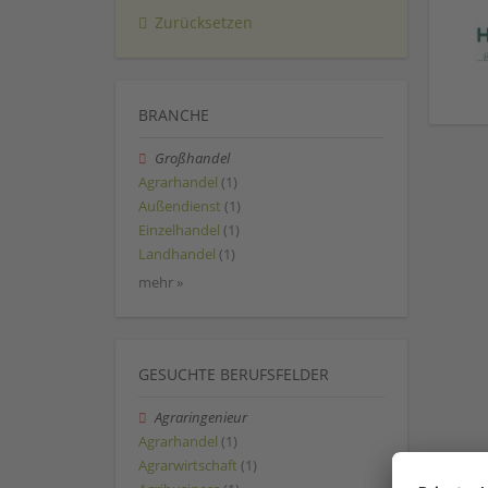
Zurücksetzen
BRANCHE
Großhandel
Agrarhandel
(1)
Außendienst
(1)
Einzelhandel
(1)
Landhandel
(1)
mehr »
GESUCHTE BERUFSFELDER
Agraringenieur
Agrarhandel
(1)
Agrarwirtschaft
(1)