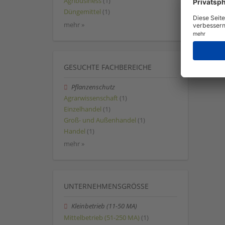
Agribusiness
(1)
Düngemittel
(1)
mehr »
GESUCHTE FACHBEREICHE
Pflanzenschutz
Agrarwissenschaft
(1)
Einzelhandel
(1)
Groß- und Außenhandel
(1)
Handel
(1)
mehr »
UNTERNEHMENSGRÖSSE
Kleinbetrieb (11-50 MA)
Mittelbetrieb (51-250 MA)
(1)