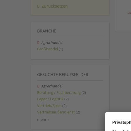
Zurücksetzen
BRANCHE
Agrarhandel
Großhandel
(1)
GESUCHTE BERUFSFELDER
Agrarhandel
Beratung / Fachberatung
(2)
Lager / Logistik
(2)
Vertrieb/Sales
(2)
Vertriebsaußendienst
(2)
mehr »