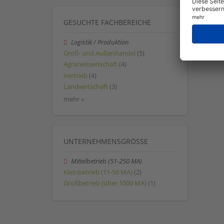
GESUCHTE FACHBEREICHE
Logistik / Produktion
Groß- und Außenhandel
(5)
Agrarwissenschaft
(4)
Vertrieb
(4)
Landwirtschaft
(3)
mehr »
UNTERNEHMENSGRÖSSE
Mittelbetrieb (51-250 MA)
Kleinbetrieb (11-50 MA)
(2)
Großbetrieb (über 1000 MA)
(1)