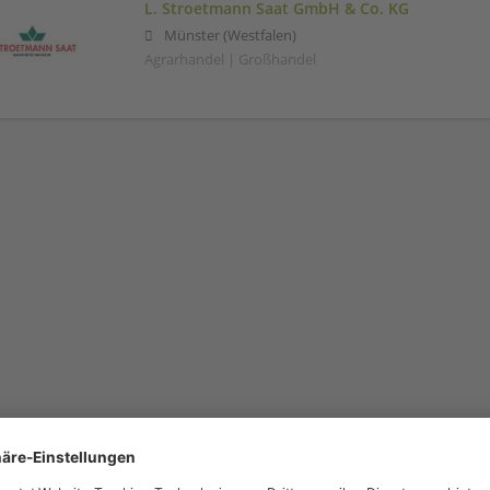
L. Stroetmann Saat GmbH & Co. KG
Münster (Westfalen)
Agrarhandel | Großhandel