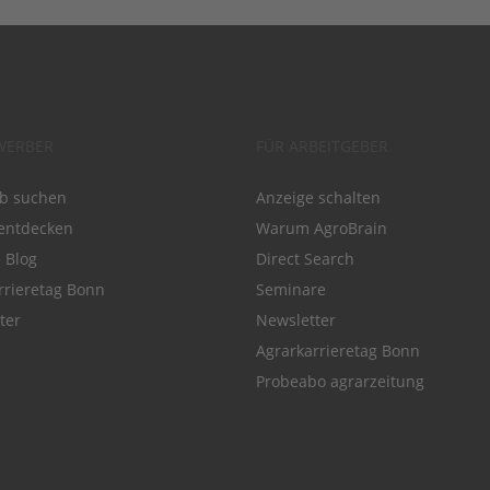
WERBER
FÜR ARBEITGEBER
ob suchen
Anzeige schalten
entdecken
Warum AgroBrain
e Blog
Direct Search
rrieretag Bonn
Seminare
ter
Newsletter
Agrarkarrieretag Bonn
Probeabo agrarzeitung