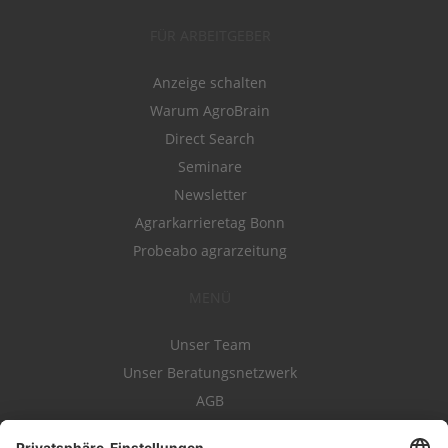
FÜR ARBEITGEBER
Anzeige schalten
Warum AgroBrain
Direct Search
Seminare
Newsletter
Agrarkarrieretag Bonn
Probeabo agrarzeitung
MENÜ
Unser Team
Unser Beratungsnetzwerk
AGB
Nutzungsbedingungen