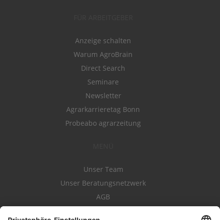
FÜR ARBEITGEBER
Anzeige schalten
Warum AgroBrain
Direct Search
Seminare
Newsletter
Agrarkarrieretag Bonn
Probeabo agrarzeitung
MENÜ
Unser Team
Unser Beratungsnetzwerk
AGB
Nutzungsbedingungen