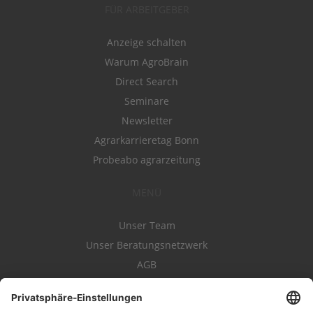
FÜR ARBEITGEBER
Anzeige schalten
Warum AgroBrain
Direct Search
Seminare
Newsletter
Agrarkarrieretag Bonn
Probeabo agrarzeitung
MENÜ
Unser Team
Unser Beratungsnetzwerk
AGB
Nutzungsbedingungen
Datenschutz