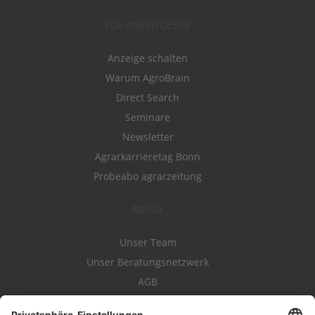
FÜR ARBEITGEBER
Anzeige schalten
Warum AgroBrain
Direct Search
Seminare
Newsletter
Agrarkarrieretag Bonn
Probeabo agrarzeitung
MENÜ
Unser Team
Unser Beratungsnetzwerk
AGB
Nutzungsbedingungen