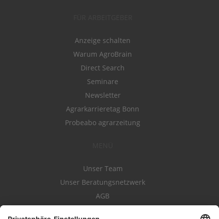
FÜR ARBEITGEBER
Anzeige schalten
Warum AgroBrain
Direct Search
Seminare
Newsletter
Agrarkarrieretag Bonn
Probeabo agrarzeitung
MENÜ
Unser Team
Unser Beratungsnetzwerk
AGB
Nutzungsbedingungen