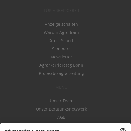
FÜR ARBEITGEBER
Anzeige schalten
Warum AgroBrain
Direct Search
Seminare
Newsletter
Agrarkarrieretag Bonn
Probeabo agrarzeitung
MENÜ
Unser Team
Unser Beratungsnetzwerk
AGB
Nutzungsbedingungen