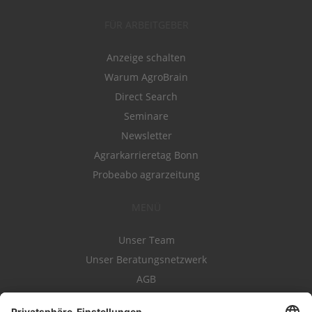
FÜR ARBEITGEBER
Anzeige schalten
Warum AgroBrain
Direct Search
Seminare
Newsletter
Agrarkarrieretag Bonn
Probeabo agrarzeitung
MENÜ
Unser Team
Unser Beratungsnetzwerk
AGB
Nutzungsbedingungen