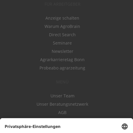
FÜR ARBEITGEBER
Anzeige schalten
Warum AgroBrain
Direct Search
Seminare
Newsletter
Agrarkarrieretag Bonn
Probeabo agrarzeitung
MENÜ
Unser Team
Unser Beratungsnetzwerk
AGB
Nutzungsbedingungen
Datenschutz