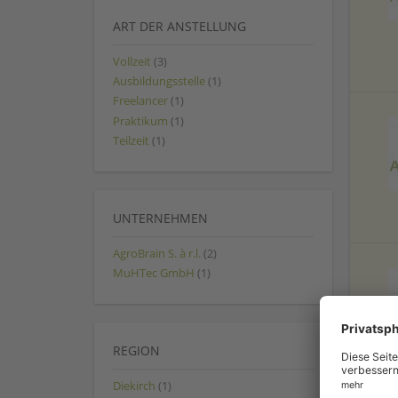
ART DER ANSTELLUNG
Vollzeit
(3)
Ausbildungsstelle
(1)
Freelancer
(1)
Praktikum
(1)
Teilzeit
(1)
UNTERNEHMEN
AgroBrain S. à r.l.
(2)
MuHTec GmbH
(1)
REGION
Diekirch
(1)