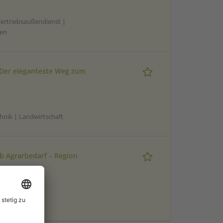
Vertriebsaußendienst |
nen
 Der eleganteste Weg zum
chnik | Landwirtschaft
b Agrarbedarf – Region
ßendienst